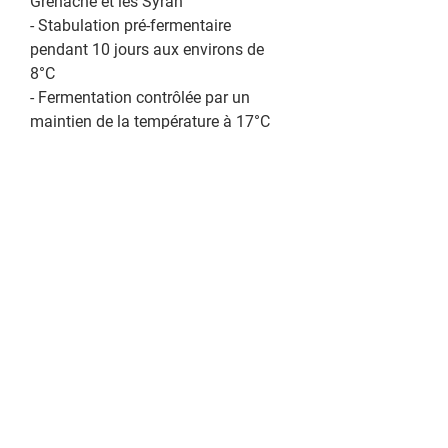
Grenache et les Syrah
- Stabulation pré-fermentaire
pendant 10 jours aux environs de
8°C
- Fermentation contrôlée par un
maintien de la température à 17°C
Elevage en cuve inox thermo régulée
– sur lies fines – durée de 1 à 2 mois
Température de service 8°C à 10°C
Accord mets et vin: Ce vin offre des
saveurs inouïes dont raffole la
cuisine provençale.
Tailles disponibles : 375mL, 500mL,
750mL, 1500mL, 3000mL
Note de dégustation:
Robe saumon
pale avec un nez agréable
d’agrumes aux notes acidulées.